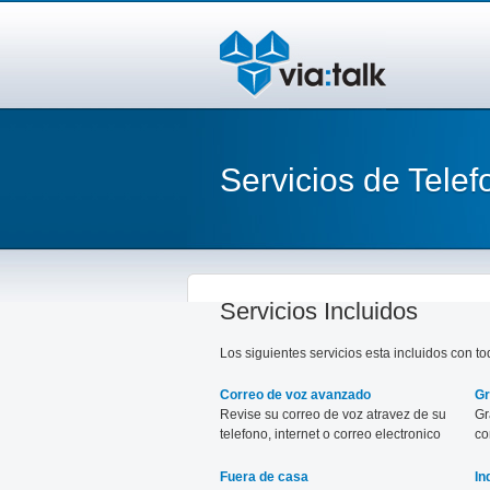
Servicios de Telef
Servicios Incluidos
Los siguientes servicios esta incluidos con t
Correo de voz avanzado
Gr
Revise su correo de voz atravez de su
Gr
telefono, internet o correo electronico
co
con solo tocando un boton.
gr
te
Fuera de casa
In