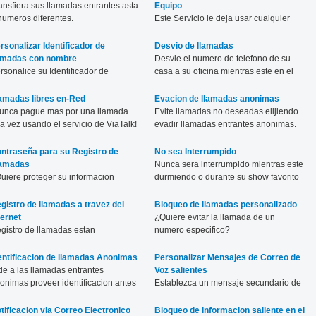
ansfiera sus llamadas entrantes asta
Equipo
numeros diferentes.
Este Servicio le deja usar cualquier
SIP equipo permitido en conjunto con
nuestro servicio.
rsonalizar Identificador de
Desvio de llamadas
amadas con nombre
Desvie el numero de telefono de su
rsonalice su Identificador de
casa a su oficina mientras este en el
amadas para numeros especificos.
trabajo.
amadas libres en-Red
Evacion de llamadas anonimas
unca pague mas por una llamada
Evite llamadas no deseadas elijiendo
ra vez usando el servicio de ViaTalk!
evadir llamadas entrantes anonimas.
ntraseña para su Registro de
No sea Interrumpido
amadas
Nunca sera interrumpido mientras este
uiere proteger su informacion
durmiendo o durante su show favorito
pendiendo a quien usted llame?
de TV.
gistro de llamadas a travez del
Bloqueo de llamadas personalizado
ternet
¿Quiere evitar la llamada de un
gistro de llamadas estan
numero especifico?
sponibles en tiempo real via su
enta por Internet.
entificacion de llamadas Anonimas
Personalizar Mensajes de Correo de
de a las llamadas entrantes
Voz salientes
onimas proveer identificacion antes
Establezca un mensaje secundario de
 llamarlo.
correo de voz.
tificacion via Correo Electronico
Bloqueo de Informacion saliente en el