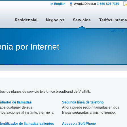
In English
Ayuda Directa:
1-866-626-7150
Residencial
Negocios
Servicios
Tarifas Intern
Suscribir
onia por Internet
odos los planes de servicio telefonico broadband de ViaTalk.
abador de llamadas
Segunda linea de telefono
abe cualquier de sus
Ahora puede recibir llamadas en dos
nversaciones al instante, y envie la
lineas separadas al mismo tiempo.
abacion al correo de voz de su
lefono.
dentificador de llamadas salientes
Acceso a Soft Phone