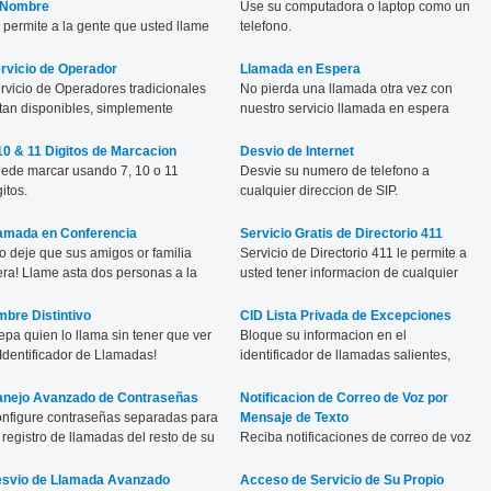
 Nombre
Use su computadora o laptop como un
 permite a la gente que usted llame
telefono.
r su numero y su nombre.
rvicio de Operador
Llamada en Espera
rvicio de Operadores tradicionales
No pierda una llamada otra vez con
tan disponibles, simplemente
nuestro servicio llamada en espera
rque el '0'.
facil de usar.
10 & 11 Digitos de Marcacion
Desvio de Internet
ede marcar usando 7, 10 o 11
Desvie su numero de telefono a
gitos.
cualquier direccion de SIP.
amada en Conferencia
Servicio Gratis de Directorio 411
o deje que sus amigos or familia
Servicio de Directorio 411 le permite a
era! Llame asta dos personas a la
usted tener informacion de cualquier
sma vez.
negocio o direccion residencial.
mbre Distintivo
CID Lista Privada de Excepciones
epa quien lo llama sin tener que ver
Bloque su informacion en el
 Identificador de Llamadas!
identificador de llamadas salientes,
mientras sea permitido.
nejo Avanzado de Contraseñas
Notificacion de Correo de Voz por
nfigure contraseñas separadas para
Mensaje de Texto
 registro de llamadas del resto de su
Reciba notificaciones de correo de voz
enta.
atravez de mensajes de texto a su
celular.
svio de Llamada Avanzado
Acceso de Servicio de Su Propio