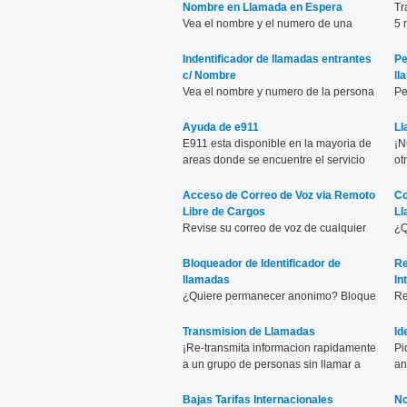
Nombre en Llamada en Espera
Tr
Vea el nombre y el numero de una
5 
llamada entrante mientras este en otra
llamada.
Indentificador de llamadas entrantes
Pe
c/ Nombre
ll
Vea el nombre y numero de la persona
Pe
que lo esta llamando.
ll
Ayuda de e911
Ll
E911 esta disponible en la mayoria de
¡N
areas donde se encuentre el servicio
ot
ViaTalk.
Acceso de Correo de Voz via Remoto
Co
Libre de Cargos
Ll
Revise su correo de voz de cualquier
¿Q
telefono, a cualquier hora, libre de
de
cargos.
Bloqueador de Identificador de
Re
llamadas
In
¿Quiere permanecer anonimo? Bloque
Re
su informacion en el identificador de
di
llamadas.
cu
Transmision de Llamadas
Id
¡Re-transmita informacion rapidamente
Pi
a un grupo de personas sin llamar a
an
cada uno de ellos!
de
Bajas Tarifas Internacionales
No