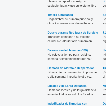
Lleve su adaptador consigo a
c/
cualquier lugar, y use su telefono libre
Le
de cargo.
ve
Timbre Simultaneo
Se
Haga timbrar su numero principal y
Se
otros 2 numeros cuando reciba una
es
llamada.
ma
Desvio durante Red fuera de Servicio
7,
Transfiera llamadas a su telefono
Pu
celular o cualquier otro numero en
di
caso su red este fuera de servicio o sin
electricidad.
Devolucion de Llamadas (*69)
Ll
No estuvo a tiempo para recibir su
¡N
llamada? Simplement marque *69.
fu
mi
Llamada de Alarma o Despertador
Ti
¡Nunca pierda una reunion importante
¡S
o cita semanal importante otra vez!
el
Locales y de Larga Distancia
Ma
Llamadas locales y de larga distancia
Co
estan incluidos en todo los Estados
su
Unidos y Canada con todas las lineas
cu
ViaTalk.
Indetificador de llamadas con
De